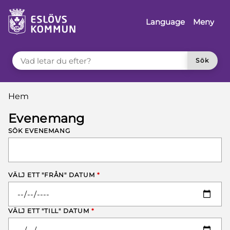
å till innehåll
Language
Meny
VAD LETAR DU EFTER?
Sök
Du är här:
Hem
Evenemang
SÖK EVENEMANG
VÄLJ ETT "FRÅN" DATUM
*
VÄLJ ETT "TILL" DATUM
*