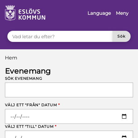
å till innehåll
Language
Meny
VAD LETAR DU EFTER?
Sök
Du är här:
Hem
Evenemang
SÖK EVENEMANG
VÄLJ ETT "FRÅN" DATUM
*
VÄLJ ETT "TILL" DATUM
*