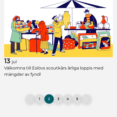
13
jul
Välkomna till Eslövs scoutkårs årliga loppis med
mängder av fynd!
1
2
3
4
5