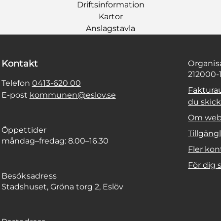
Driftsinformation
Kartor
Anslagstavla
Kontakt
Organi
212000-
Telefon
0413-620 00
Faktura
E-post
kommunen@eslov.se
du skicka
Om web
Öppettider
Tillgäng
måndag–fredag: 8.00–16.30
Fler kon
För dig
Besöksadress
Stadshuset, Gröna torg 2, Eslöv