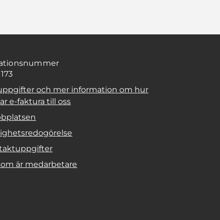
sationsnummer
1173
uppgifter och mer information om hur
r e-faktura till oss
bplatsen
lighetsredogörelse
taktuppgifter
 som är medarbetare