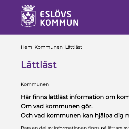
å till innehåll
Du är här:
Hem
Kommunen
Lättläst
Lättläst
Kommunen
Här finns lättläst information om k
Om vad kommunen gör.
Och vad kommunen kan hjälpa dig 
Bara en del av informationen finns på lättare s