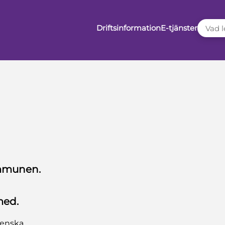
VAD LE
Driftsinformation
E-tjänster
ommunen.
med.
venska.