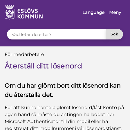
å till innehåll
Language
Meny
VAD LETAR DU EFTER?
Sök
Du är här:
För medarbetare
Återställ ditt lösenord
Om du har glömt bort ditt lösenord kan
du återställa det.
För att kunna hantera glömt lösenord/låst konto på
egen hand så måste du antingen ha laddat ner
Microsoft Authenticator till din mobil eller ha
registrerat ditt mobilnummer i vår lösenordstjänst.