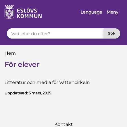
å till innehåll
Language
Meny
VAD LETAR DU EFTER?
Sök
Du är här:
Hem
För elever
Litteratur och media för Vattencirkeln
Uppdaterad:
5 mars, 2025
Kontakt