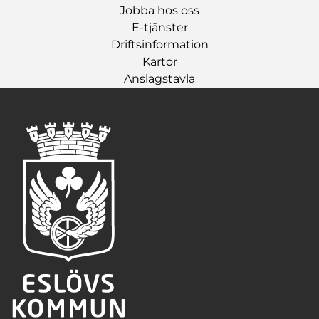
Jobba hos oss
E-tjänster
Driftsinformation
Kartor
Anslagstavla