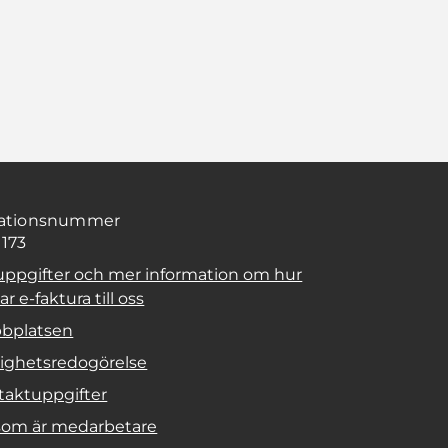
sationsnummer
1173
uppgifter och mer information om hur
r e-faktura till oss
bplatsen
lighetsredogörelse
taktuppgifter
 som är medarbetare