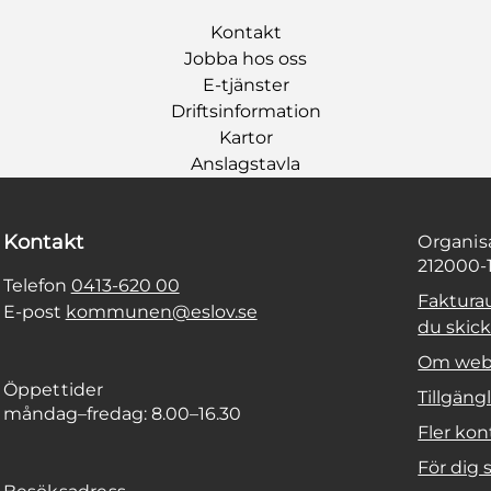
Kontakt
Jobba hos oss
E-tjänster
Driftsinformation
Kartor
Anslagstavla
Kontakt
Organi
212000-
Telefon
0413-620 00
Faktura
E-post
kommunen@eslov.se
du skicka
Om web
Öppettider
Tillgäng
måndag–fredag: 8.00–16.30
Fler kon
För dig