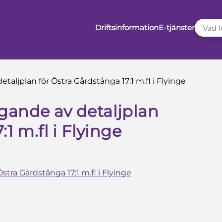
VAD LE
Driftsinformation
E-tjänster
aljplan för Östra Gårdstånga 17:1 m.fl i Flyinge
gande av detaljplan
1 m.fl i Flyinge
tra Gårdstånga 17:1 m.fl i Flyinge