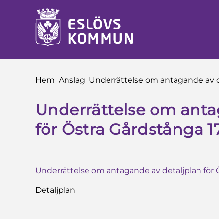
å till innehåll
Du är här:
Hem
Anslag
Underrättelse om antagande av det
Underrättelse om anta
för Östra Gårdstånga 17:
Underrättelse om antagande av detaljplan för Ös
Detaljplan