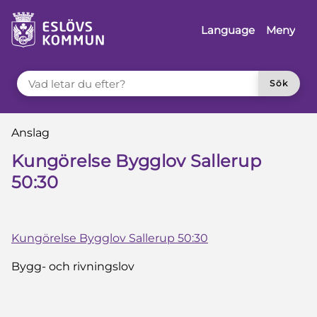
å till innehåll
Language
Meny
VAD LETAR DU EFTER?
Sök
Du är här:
Anslag
Kungörelse Bygglov Sallerup
50:30
Kungörelse Bygglov Sallerup 50:30
Bygg- och rivningslov