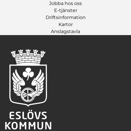
Jobba hos oss
E-tjänster
Driftsinformation
Kartor
Anslagstavla