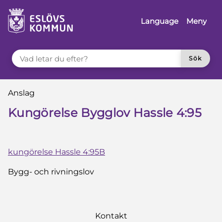
å till innehåll
Language
Meny
VAD LETAR DU EFTER?
Sök
Du är här:
Anslag
Kungörelse Bygglov Hassle 4:95
kungörelse Hassle 4:95B
Bygg- och rivningslov
Kontakt