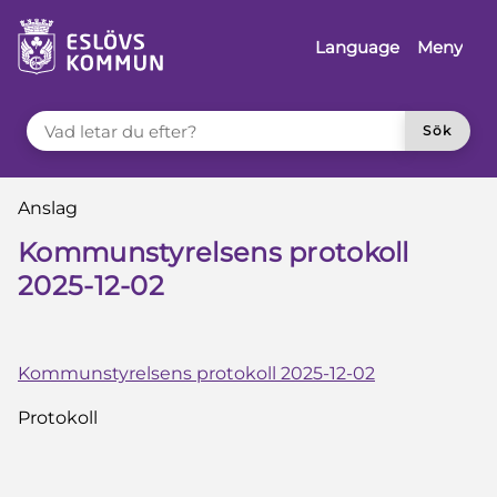
å till innehåll
Language
Meny
VAD LETAR DU EFTER?
Sök
Du är här:
Anslag
Kommunstyrelsens protokoll
2025-12-02
Kommunstyrelsens protokoll 2025-12-02
Protokoll