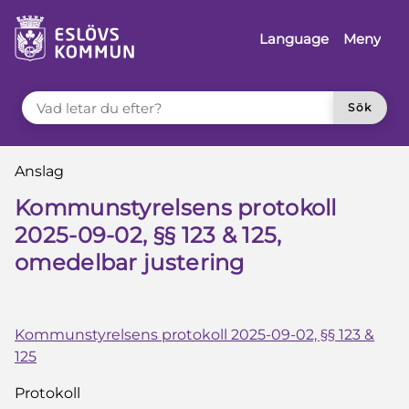
å till innehåll
Language
Meny
VAD LETAR DU EFTER?
Sök
Du är här:
Anslag
Kommunstyrelsens protokoll
2025-09-02, §§ 123 & 125,
omedelbar justering
Kommunstyrelsens protokoll 2025-09-02, §§ 123 &
125
Protokoll