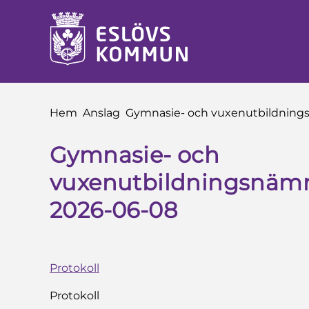
å till innehåll
Du är här:
Hem
Anslag
Gymnasie- och vuxenutbildning
Gymnasie- och
vuxenutbildningsnämn
2026-06-08
Protokoll
Protokoll