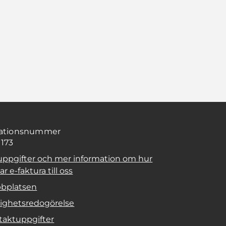
sationsnummer
1173
uppgifter och mer information om hur
r e-faktura till oss
bplatsen
lighetsredogörelse
taktuppgifter