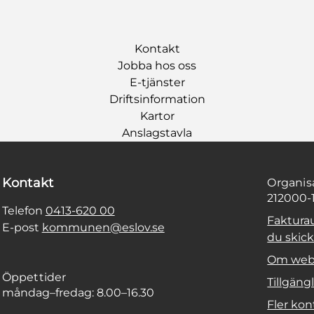
Kontakt
Jobba hos oss
E-tjänster
Driftsinformation
Kartor
Anslagstavla
Kontakt
Organi
212000-
Telefon
0413-620 00
Faktura
E-post
kommunen@eslov.se
du skicka
Om web
Öppettider
Tillgäng
måndag–fredag: 8.00–16.30
Fler kon