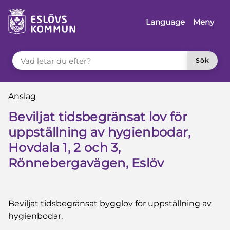
å till innehåll
Language
Meny
VAD LETAR DU EFTER?
Sök
Du är här:
Anslag
Beviljat tidsbegränsat lov för
uppställning av hygienbodar,
Hovdala 1, 2 och 3,
Rönnebergavägen, Eslöv
Beviljat tidsbegränsat bygglov för uppställning av
hygienbodar.