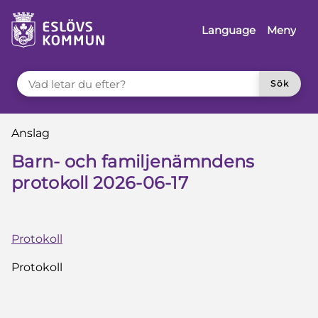
å till innehåll
Language
Meny
VAD LETAR DU EFTER?
Sök
Du är här:
Anslag
Barn- och familjenämndens
protokoll 2026-06-17
Protokoll
Protokoll