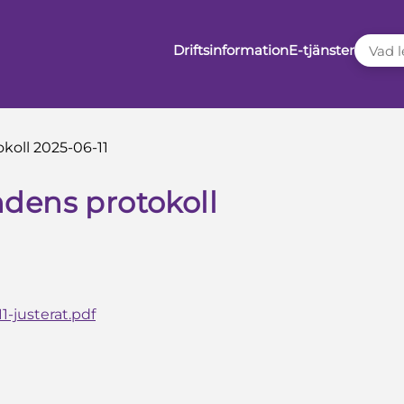
VAD LE
Driftsinformation
E-tjänster
koll 2025-06-11
dens protokoll
1-justerat.pdf