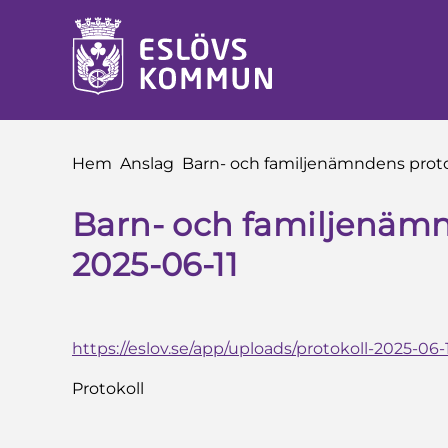
å till innehåll
Du är här:
Hem
Anslag
Barn- och familjenämndens proto
Barn- och familjenämn
2025-06-11
https://eslov.se/app/uploads/protokoll-2025-06-1
Protokoll