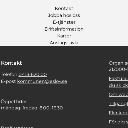
Kontakt
Jobba hos oss
E-tjänster
Driftsinformation
Kartor
Anslagstavla
Kontakt
Organi
212000-
Telefon
0413-620 00
Faktura
E-post
kommunen@eslov.se
du skicka
Om web
Öppettider
Tillgäng
måndag–fredag: 8.00–16.30
Fler kon
För dig