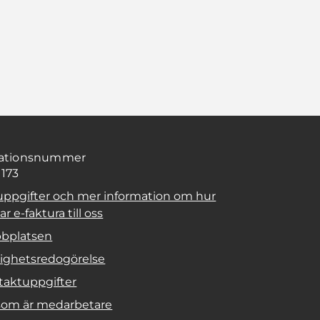
sationsnummer
1173
uppgifter och mer information om hur
r e-faktura till oss
bplatsen
lighetsredogörelse
taktuppgifter
 som är medarbetare