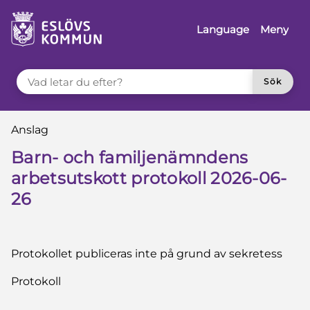
å till innehåll
Language
Meny
VAD LETAR DU EFTER?
Sök
Du är här:
Anslag
Barn- och familjenämndens
arbetsutskott protokoll 2026-06-
26
Protokollet publiceras inte på grund av sekretess
Protokoll