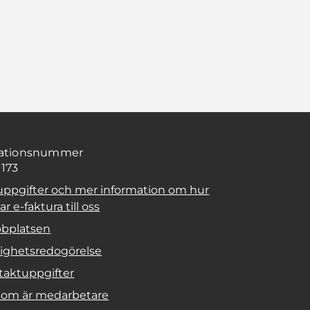
sationsnummer
1173
uppgifter och mer information om hur
r e-faktura till oss
bplatsen
lighetsredogörelse
taktuppgifter
 som är medarbetare