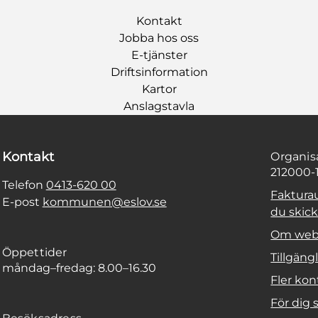
Kontakt
Jobba hos oss
E-tjänster
Driftsinformation
Kartor
Anslagstavla
Kontakt
Organi
212000-
Telefon
0413-620 00
Faktura
E-post
kommunen@eslov.se
du skicka
Om web
Öppettider
Tillgäng
måndag–fredag: 8.00–16.30
Fler kon
För dig