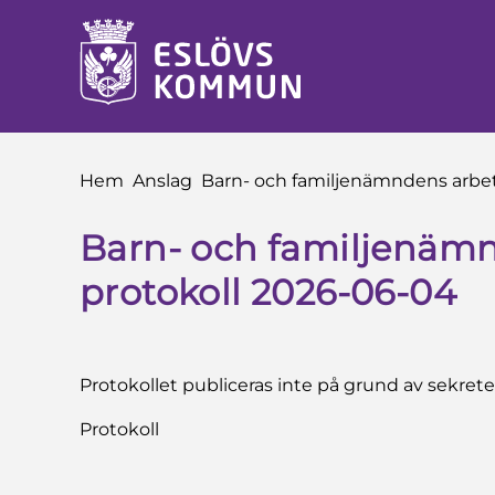
å till innehåll
Du är här:
Hem
Anslag
Barn- och familjenämndens arbet
Barn- och familjenämn
protokoll 2026-06-04
Protokollet publiceras inte på grund av sekret
Protokoll