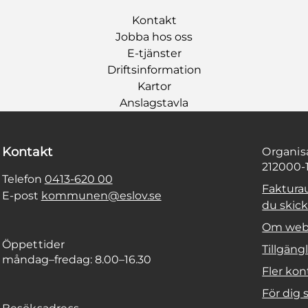
Kontakt
Jobba hos oss
E-tjänster
Driftsinformation
Kartor
Anslagstavla
Kontakt
Organi
212000-
Telefon
0413-620 00
Faktura
E-post
kommunen@eslov.se
du skicka
Om web
Öppettider
Tillgäng
måndag–fredag: 8.00–16.30
Fler kon
För dig