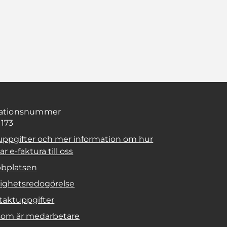
sationsnummer
1173
uppgifter och mer information om hur
r e-faktura till oss
bplatsen
lighetsredogörelse
taktuppgifter
 som är medarbetare