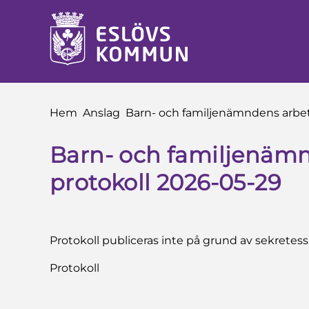
å till innehåll
Du är här:
Hem
Anslag
Barn- och familjenämndens arbet
Barn- och familjenämn
protokoll 2026-05-29
Protokoll publiceras inte på grund av sekretess
Protokoll