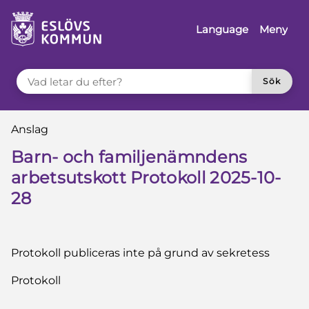
å till innehåll
Language
Meny
VAD LETAR DU EFTER?
Sök
Du är här:
Anslag
Barn- och familjenämndens
arbetsutskott Protokoll 2025-10-
28
Protokoll publiceras inte på grund av sekretess
Protokoll