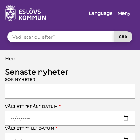
å till innehåll
Language
Meny
VAD LETAR DU EFTER?
Sök
Du är här:
Hem
Senaste nyheter
SÖK NYHETER
VÄLJ ETT "FRÅN" DATUM
*
VÄLJ ETT "TILL" DATUM
*