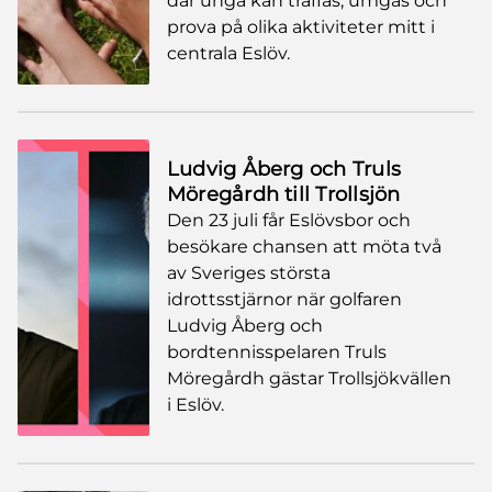
där unga kan träffas, umgås och
prova på olika aktiviteter mitt i
centrala Eslöv.
Ludvig Åberg och Truls
Möregårdh till Trollsjön
Den 23 juli får Eslövsbor och
besökare chansen att möta två
av Sveriges största
idrottsstjärnor när golfaren
Ludvig Åberg och
bordtennisspelaren Truls
Möregårdh gästar Trollsjökvällen
i Eslöv.