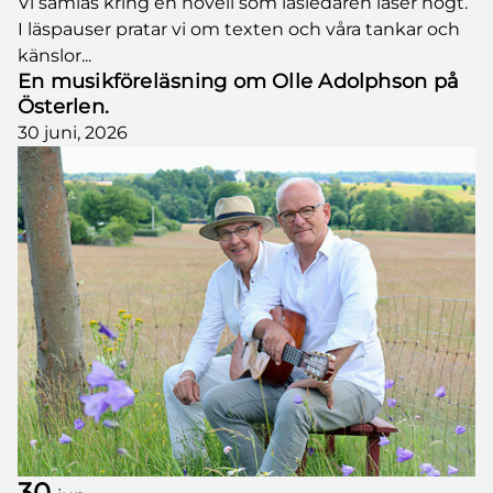
Vi samlas kring en novell som läsledaren läser högt.
I läspauser pratar vi om texten och våra tankar och
känslor...
En musikföreläsning om Olle Adolphson på
Österlen.
30 juni, 2026
30