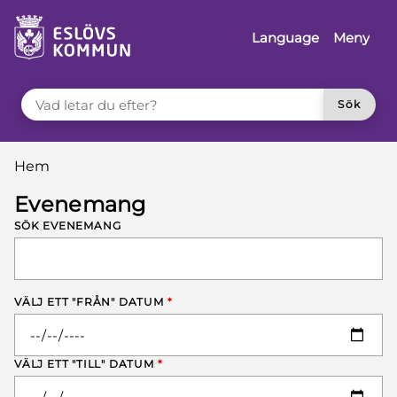
å till innehåll
Language
Meny
VAD LETAR DU EFTER?
Sök
Du är här:
Hem
Evenemang
SÖK EVENEMANG
VÄLJ ETT "FRÅN" DATUM
*
VÄLJ ETT "TILL" DATUM
*