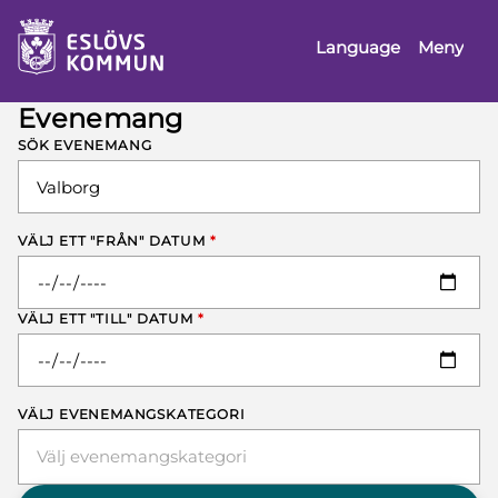
å till innehåll
Language
Meny
Evenemang
SÖK EVENEMANG
VÄLJ ETT "FRÅN" DATUM
*
VÄLJ ETT "TILL" DATUM
*
VÄLJ EVENEMANGSKATEGORI
Välj evenemangskategori